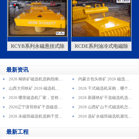
RCYB系列永磁悬挂式除
RCDE系列油冷式电磁除
铁器
铁器
最新资讯
2026 褐铁矿磁选机选购指南：哪家厂家口碑与综合实力更靠谱?
内蒙古包头铁矿 2026 磁选机采购认准哪些指标？远力磁电实操方法现场案例剖析
山西大同铁矿 2026 磁选机龙头厂家怎么选？远力磁电实操选型方案案例汇总
2026 干式磁选机采购，哪个厂家专攻贫铁矿干抛？
2026 哪里磁选机厂家，贫铁矿干抛分选方案更专业？
2026 新疆铁矿干选磁选机选购：口碑供应商远力磁电案例
2026辽宁滚筒铁矿干选磁选机设备哪家质量稳？远力磁电深度解析
2026 山西矿山干式磁选机怎么挑，永磁筒式铁矿磁选机口碑大厂推荐谁？
2026 永磁筒磁选机选购干货 山东远磁磁电大厂耐磨抗造 云南铁矿真实投产案例
2026 选矿永磁筒磁选机避坑选购 行业老牌厂家 广西高岭土稳定运行多年案例
最新工程