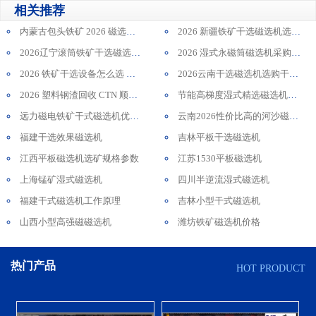
相关推荐
内蒙古包头铁矿 2026 磁选机采购认准哪些指标？远力磁电实操方法现场案例剖析
2026 新疆铁矿干选磁选机选购：口碑供应商远力磁电案例
2026辽宁滚筒铁矿干选磁选机设备哪家质量稳？远力磁电深度解析
2026 湿式永磁筒磁选机采购指南 高耐磨供应商 内蒙磁铁矿上万套落地案例
2026 铁矿干选设备怎么选 远力磁电干式磁选机多行业客户使用案例解析
2026云南干选磁选机选购干货，本地源头厂剖析设备定价逻辑
2026 塑料钢渣回收 CTN 顺流磁选机选型指南 深耕行业口碑好专业磁选设备厂
节能高梯度湿式精选磁选机采购指南 选矿适配型生产企业远力磁电全维度讲解
远力磁电铁矿干式磁选机优质品牌解析_2026 厂家选型参考指南
云南2026性价比高的河沙磁选机生产厂家工作原理(通俗 + 专业双版，适配产品文案/介绍使用)
福建干选效果磁选机
吉林平板干选磁选机
江西平板磁选机选矿规格参数
江苏1530平板磁选机
上海锰矿湿式磁选机
四川半逆流湿式磁选机
福建干式磁选机工作原理
吉林小型干式磁选机
山西小型高强磁磁选机
潍坊铁矿磁选机价格
热门产品
HOT PRODUCT