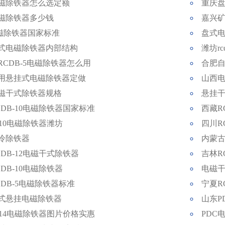
磁除铁器怎么选定额
重庆
磁除铁器多少钱
嘉兴
电磁除铁器国家标准
盘式
式电磁除铁器内部结构
潍坊r
RCDB-5电磁除铁器怎么用
合肥
用悬挂式电磁除铁器定做
山西
磁干式除铁器规格
悬挂
CDB-10电磁除铁器国家标准
西藏R
-10电磁除铁器潍坊
四川R
冷除铁器
内蒙古
DB-12电磁干式除铁器
吉林R
DB-10电磁除铁器
电磁
CDB-5电磁除铁器标准
宁夏R
式悬挂电磁除铁器
山东P
B-14电磁除铁器图片价格实惠
PDC