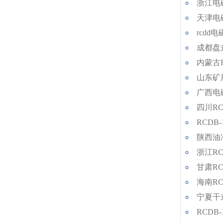
浙江电
天津电
rcdd
成都盘
内蒙古
山东矿
广西电
四川R
RCDB
陕西油
浙江RC
甘肃RC
海南R
宁夏干
RCD