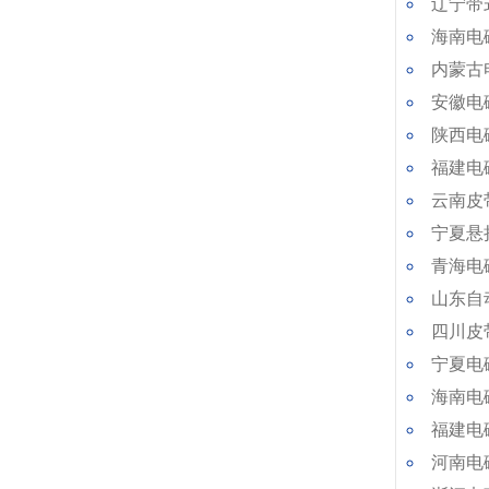
辽宁带
海南电
内蒙古
安徽电
陕西电
福建电
云南皮
宁夏悬
青海电
山东自
四川皮
宁夏电
海南电
福建电
河南电